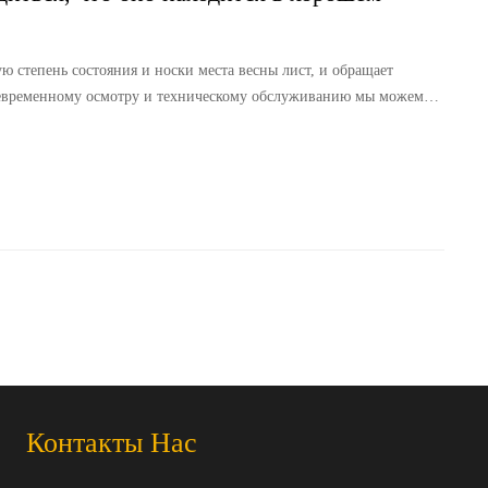
 степень состояния и носки места весны лист, и обращает
оевременному осмотру и техническому обслуживанию мы можем
егда находится в хорошем рабочем состоянии, обеспечивая
обиля.
Контакты Нас