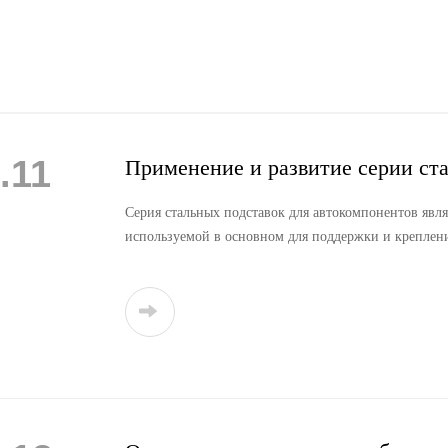
.11
Применение и развитие серии ста
Серия стальных подставок для автокомпонентов явл
используемой в основном для поддержки и креплени
материалы, из которых изготавливаются стальные по
а также современное состояние и перспективы разв
анализа стальных подставок мы стремимся предложи
прогрессу и инновациям в области автокомпонентов