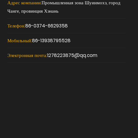
Адрес компании:
Промышленная зона Шуинмохэ, город
Чанге, провинция Хэнань
Телефон:
86-0374-6629358
Мобильный:
86-13938795528
Электронная почта:
1278223875@qq.com