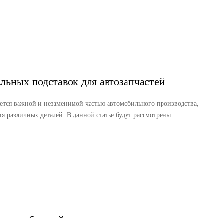
льных подставок для автозапчастей
яется важной и незаменимой частью автомобильного производства,
я различных деталей. В данной статье будут рассмотрены
дставки, требования к их конструкции, технологии производства,
ития их применения в автомобильной отрасли. Путём глубокого
ть рекомендации предприятиям, способствуя техническому
.